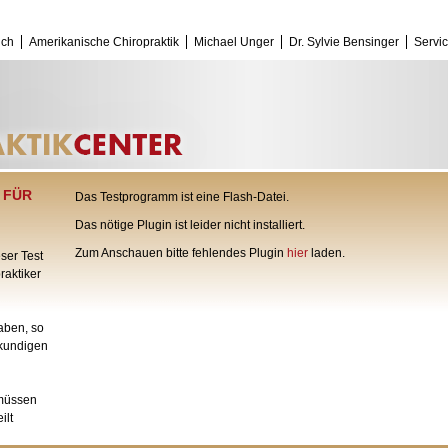
uch
Amerikanische Chiropraktik
Michael Unger
Dr. Sylvie Bensinger
Servi
 FÜR
Das Testprogramm ist eine Flash-Datei.
Das nötige Plugin ist leider nicht installiert.
Zum Anschauen bitte fehlendes Plugin
hier
laden.
ser Test
aktiker
aben, so
hkundigen
müssen
ilt